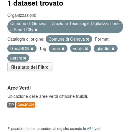
1 dataset trovato
Organizzazioni:
Comune di Genova - Direzione Tecnologie Digitalizzazione
e Smart City
Cataloghi di origine:
Comune di Genova
Formati:
GeoJSON
Tag:
aree
verde
giardini
parchi
Risultato del Filtro
Aree Verdi
Ubicazione delle aree verdi cittadine fruibili.
ZIP
GeoJSON
E' possibile inoltre accedere al registro usando le
API
(vedi