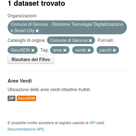
1 dataset trovato
Organizzazioni:
Comune di Genova - Direzione Tecnologie Digitalizzazione
e Smart City
Cataloghi di origine:
Comune di Genova
Formati:
GeoJSON
Tag:
aree
verde
parchi
Risultato del Filtro
Aree Verdi
Ubicazione delle aree verdi cittadine fruibili.
ZIP
GeoJSON
E' possibile inoltre accedere al registro usando le
API
(vedi
Documentazione API
).