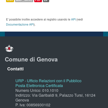
E' possibile inoltre accedere al registro usando le
API
(vedi
Documentazione API
).
Comune di Genova
Contatti
URP - Ufficio Relazioni con il Pubblico
Posta Elettronica Certificata
Numero Unico: 010.1010
Indirizzo: Via Garibaldi 9, Palazzo Tursi, 16124
Genova
P. Iva: 00856930102