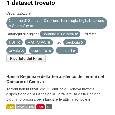
1 dataset trovato
Organizzazioni:
Comune di Genova - Direzione Tecnologie Digitalizzazione
e Smart City
Cataloghi di origine:
Comune di Genova
Formati:
PDF
MAP_SRVC
Tag:
geologia
privato
economia
immobili
Risultato del Filtro
Banca Regionale della Terra: elenco dei terreni del
Comune di Genova
Terreni non utilizzati che il Comune di Genova mette a
disposizione della Banca della Terra istituita dalla Regione
Liguria, promossa per rilanciare le attività agricole e...
CSV
MAP_SRVC
PDF
ZIP