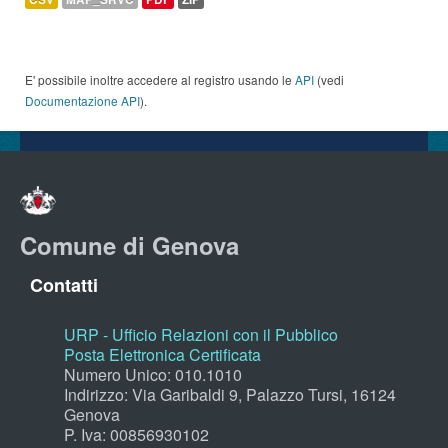
E' possibile inoltre accedere al registro usando le
API
(vedi
Documentazione API
).
Comune di Genova
Contatti
URP - Ufficio Relazioni con il Pubblico
Posta Elettronica Certificata
Numero Unico: 010.1010
Indirizzo: Via Garibaldi 9, Palazzo Tursi, 16124
Genova
P. Iva: 00856930102