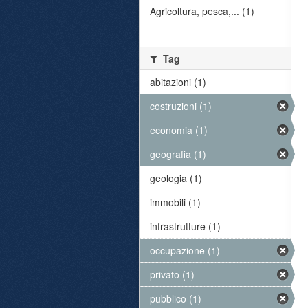
Agricoltura, pesca,... (1)
Tag
abitazioni (1)
costruzioni (1)
economia (1)
geografia (1)
geologia (1)
immobili (1)
infrastrutture (1)
occupazione (1)
privato (1)
pubblico (1)