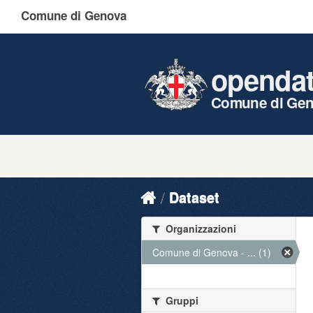
Comune di Genova
openda
Comune di Ge
Dataset
Organizzazioni
Comune di Genova - ... (1)
Gruppi