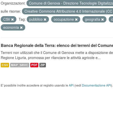
Organizzazioni:
Comune di Genova - Direzione Tecnologie Digitalizz
sulle risorse:
Creative Commons Attribuzione 4.0 Internazionale (CC
CSV
Tag:
pubblico
occupazione
geografia
c
economia
Banca Regionale della Terra: elenco dei terreni del Comun
Terreni non utilizzati che il Comune di Genova mette a disposizione dell
Regione Liguria, promossa per rilanciare le attività agricole e...
CSV
MAP_SRVC
PDF
ZIP
E' possibile inoltre accedere al registro usando le
API
(vedi
Documentazione API
).