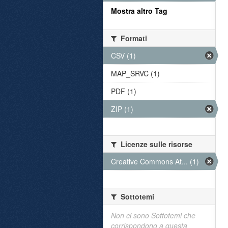
Mostra altro Tag
Formati
CSV (1)
MAP_SRVC (1)
PDF (1)
ZIP (1)
Licenze sulle risorse
Creative Commons At... (1)
Sottotemi
Non ci sono Sottotemi che
corrispondono a questa