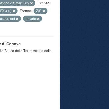
azione e Smart City
Licenze
 BY 4.0)
Formati:
ZIP
ostruzioni
privato
e di Genova
a Banca della Terra istituita dalla