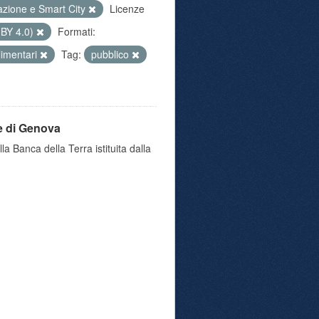
azione e Smart City
Licenze
 BY 4.0)
Formati:
alimentari
Tag:
pubblico
e di Genova
a Banca della Terra istituita dalla