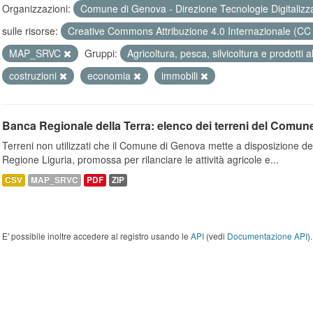
Organizzazioni:
Comune di Genova - Direzione Tecnologie Digitalizz
sulle risorse:
Creative Commons Attribuzione 4.0 Internazionale (CC
MAP_SRVC
Gruppi:
Agricoltura, pesca, silvicoltura e prodotti 
costruzioni
economia
immobili
Banca Regionale della Terra: elenco dei terreni del Comun
Terreni non utilizzati che il Comune di Genova mette a disposizione dell
Regione Liguria, promossa per rilanciare le attività agricole e...
CSV
MAP_SRVC
PDF
ZIP
E' possibile inoltre accedere al registro usando le
API
(vedi
Documentazione API
).