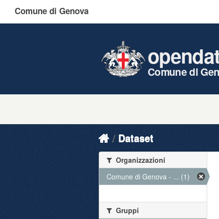
Comune di Genova
openda
Comune di Ge
Dataset
Organizzazioni
Comune di Genova - ... (1)
Gruppi