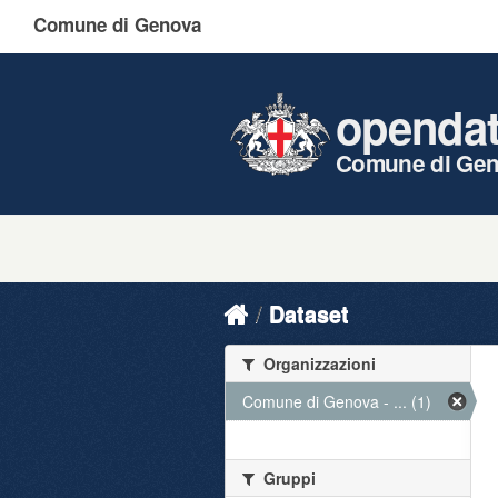
Comune di Genova
openda
Comune di Ge
Dataset
Organizzazioni
Comune di Genova - ... (1)
Gruppi