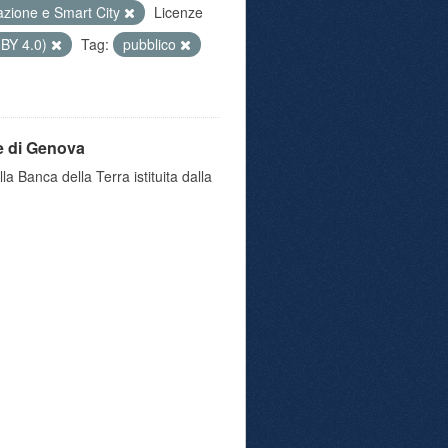
azione e Smart City
Licenze
 BY 4.0)
Tag:
pubblico
e di Genova
a Banca della Terra istituita dalla