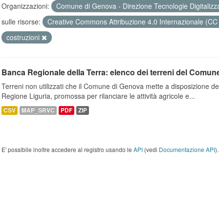
Organizzazioni:
Comune di Genova - Direzione Tecnologie Digitalizz
sulle risorse:
Creative Commons Attribuzione 4.0 Internazionale (CC
costruzioni
Banca Regionale della Terra: elenco dei terreni del Comun
Terreni non utilizzati che il Comune di Genova mette a disposizione dell
Regione Liguria, promossa per rilanciare le attività agricole e...
CSV
MAP_SRVC
PDF
ZIP
E' possibile inoltre accedere al registro usando le
API
(vedi
Documentazione API
).