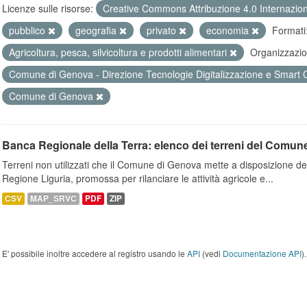
Licenze sulle risorse:
Creative Commons Attribuzione 4.0 Internazio
pubblico
geografia
privato
economia
Formati
Agricoltura, pesca, silvicoltura e prodotti alimentari
Organizzazio
Comune di Genova - Direzione Tecnologie Digitalizzazione e Smart 
Comune di Genova
Banca Regionale della Terra: elenco dei terreni del Comun
Terreni non utilizzati che il Comune di Genova mette a disposizione dell
Regione Liguria, promossa per rilanciare le attività agricole e...
CSV
MAP_SRVC
PDF
ZIP
E' possibile inoltre accedere al registro usando le
API
(vedi
Documentazione API
).