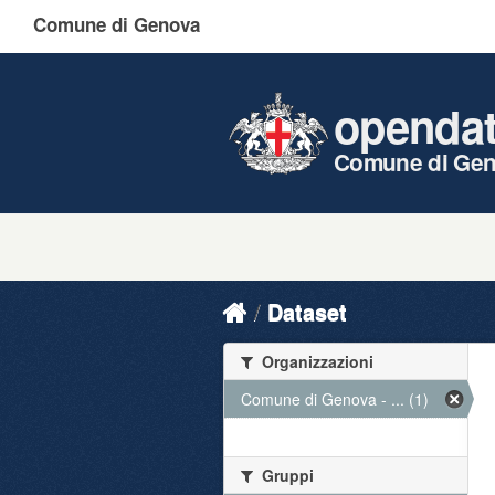
Comune di Genova
openda
Comune di Ge
Dataset
Organizzazioni
Comune di Genova - ... (1)
Gruppi