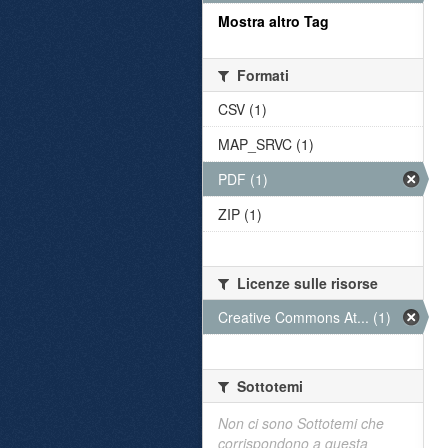
Mostra altro Tag
Formati
CSV (1)
MAP_SRVC (1)
PDF (1)
ZIP (1)
Licenze sulle risorse
Creative Commons At... (1)
Sottotemi
Non ci sono Sottotemi che
corrispondono a questa