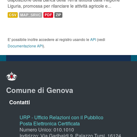
Liguria, promossa per rilanciare le attività agricole e...
CSV
MAP_SRVC
PDF
ZIP
E' possibile inoltre accedere al registro usando le
API
(vedi
Documentazione API
).
Comune di Genova
Contatti
URP - Ufficio Relazioni con il Pubblico
Posta Elettronica Certificata
Numero Unico: 010.1010
Indirizzo: Via Garibaldi 9, Palazzo Tursi, 16124