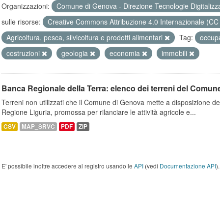
Organizzazioni:
Comune di Genova - Direzione Tecnologie Digitalizz
sulle risorse:
Creative Commons Attribuzione 4.0 Internazionale (CC
Agricoltura, pesca, silvicoltura e prodotti alimentari
Tag:
occup
costruzioni
geologia
economia
immobili
Banca Regionale della Terra: elenco dei terreni del Comun
Terreni non utilizzati che il Comune di Genova mette a disposizione dell
Regione Liguria, promossa per rilanciare le attività agricole e...
CSV
MAP_SRVC
PDF
ZIP
E' possibile inoltre accedere al registro usando le
API
(vedi
Documentazione API
).