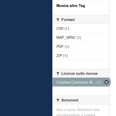
Mostra altro Tag
Formati
CSV (1)
MAP_SRVC (1)
PDF (1)
ZIP (1)
Licenze sulle risorse
Creative Commons At... (1)
Sottotemi
Non ci sono Sottotemi che
corrispondono a questa