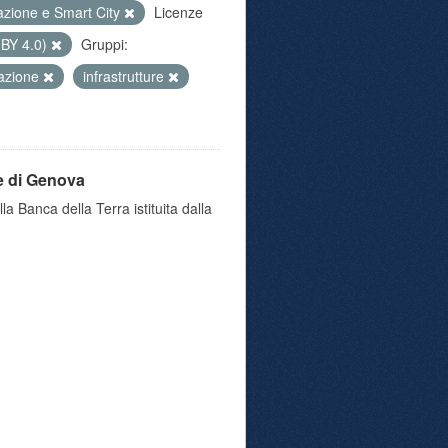
azione e Smart City
Licenze
 BY 4.0)
Gruppi:
azione
infrastrutture
e di Genova
a Banca della Terra istituita dalla