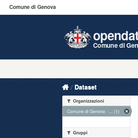
Comune di Genova
openda
Comune di Ge
Dataset
Organizzazioni
Comune di Genova - ... (1)
Gruppi