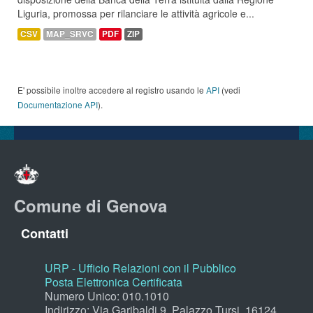
Liguria, promossa per rilanciare le attività agricole e...
CSV
MAP_SRVC
PDF
ZIP
E' possibile inoltre accedere al registro usando le
API
(vedi
Documentazione API
).
Comune di Genova
Contatti
URP - Ufficio Relazioni con il Pubblico
Posta Elettronica Certificata
Numero Unico: 010.1010
Indirizzo: Via Garibaldi 9, Palazzo Tursi, 16124