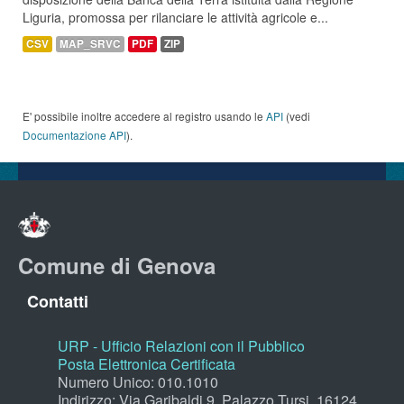
Liguria, promossa per rilanciare le attività agricole e...
CSV
MAP_SRVC
PDF
ZIP
E' possibile inoltre accedere al registro usando le
API
(vedi
Documentazione API
).
Comune di Genova
Contatti
URP - Ufficio Relazioni con il Pubblico
Posta Elettronica Certificata
Numero Unico: 010.1010
Indirizzo: Via Garibaldi 9, Palazzo Tursi, 16124