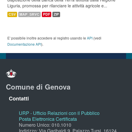
Liguria, promossa per rilanciare le attività agricole e...
CSV
MAP_SRVC
PDF
ZIP
E' possibile inoltre accedere al registro usando le
API
(vedi
Documentazione API
).
Comune di Genova
Contatti
URP - Ufficio Relazioni con il Pubblico
Posta Elettronica Certificata
Numero Unico: 010.1010
Indirizzo: Via Garibaldi 9, Palazzo Tursi, 16124