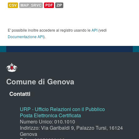
CSV
MAP_SRVC
PDF
ZIP
E' possibile inoltre accedere al registro usando le
API
(vedi
Documentazione API
).
Comune di Genova
Contatti
URP - Ufficio Relazioni con il Pubblico
Posta Elettronica Certificata
Numero Unico: 010.1010
Indirizzo: Via Garibaldi 9, Palazzo Tursi, 16124
Genova