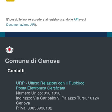
E' possibile inoltre accedere al registro usando le
API
(vedi
Documentazione API
).
Comune di Genova
Contatti
URP - Ufficio Relazioni con il Pubblico
Posta Elettronica Certificata
Numero Unico: 010.1010
Indirizzo: Via Garibaldi 9, Palazzo Tursi, 16124
Genova
P. Iva: 00856930102