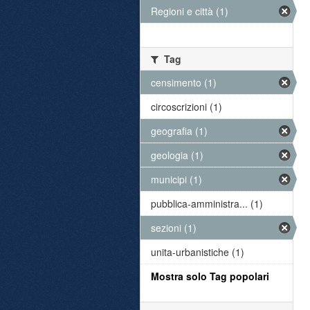
Regioni e città (1)
Tag
censimento (1)
circoscrizioni (1)
geografia (1)
geologia (1)
municipi (1)
pubblica-amministra... (1)
sezioni (1)
unita-urbanistiche (1)
Mostra solo Tag popolari