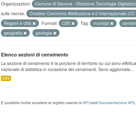
Organizzazioni:
Comune di Genova - Direzione Tecnologie Digitalizz
sulle risorse:
Creative Commons Attribuzione 4.0 Internazionale (CC
Regioni e città
Formati:
CSV
Tag:
municipi
censi
geografia
geologia
Elenco sezioni di censimento
La sezione di censimento è la porzione di territorio su cui sono effettuate
nazionale di statistica in occasione dei censimenti. Sono aggiornate...
CSV
E' possibile inoltre accedere al registro usando le
API
(vedi
Documentazione API
).