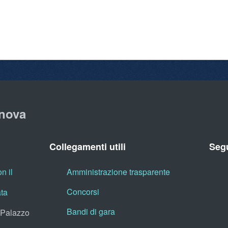
nova
Collegamenti utili
Segu
n il
Amministrazione trasparente
Concorsi
ata
Bandi di gara
, Palazzo