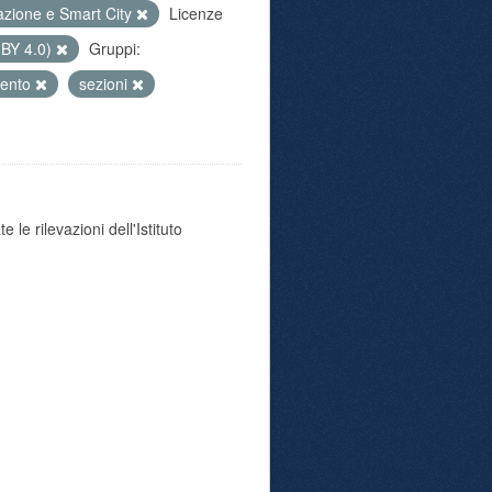
azione e Smart City
Licenze
 BY 4.0)
Gruppi:
mento
sezioni
 le rilevazioni dell'Istituto