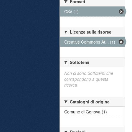
Formati
CSV (1)
Licenze sulle risorse
Creative Commons At... (1)
Sottotemi
Non ci sono Sottotemi che
corrispondono a questa
ricerca
Cataloghi di origine
Comune di Genova (1)