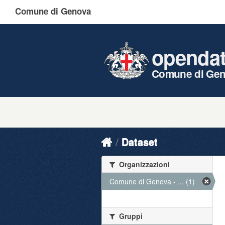
Comune di Genova
openda
Comune di Ge
Dataset
Organizzazioni
Comune di Genova - ... (1)
Gruppi