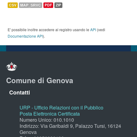
CSV
MAP_SRVC
PDF
ZIP
E' possibile inoltre accedere al registro usando le
API
(vedi
Documentazione API
).
Comune di Genova
Contatti
URP - Ufficio Relazioni con il Pubblico
Posta Elettronica Certificata
Numero Unico: 010.1010
Indirizzo: Via Garibaldi 9, Palazzo Tursi, 16124
Genova