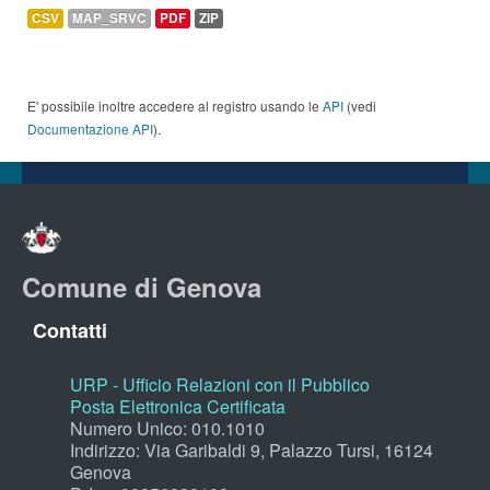
CSV
MAP_SRVC
PDF
ZIP
E' possibile inoltre accedere al registro usando le
API
(vedi
Documentazione API
).
Comune di Genova
Contatti
URP - Ufficio Relazioni con il Pubblico
Posta Elettronica Certificata
Numero Unico: 010.1010
Indirizzo: Via Garibaldi 9, Palazzo Tursi, 16124
Genova