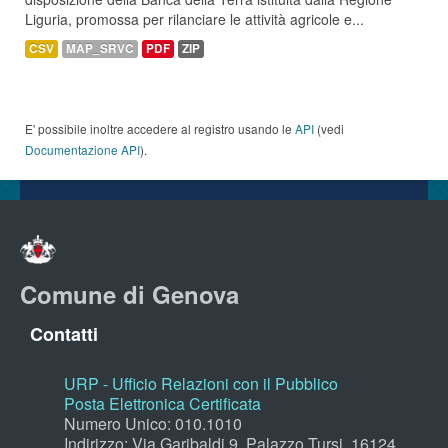
Liguria, promossa per rilanciare le attività agricole e...
CSV
MAP_SRVC
PDF
ZIP
E' possibile inoltre accedere al registro usando le
API
(vedi
Documentazione API
).
Comune di Genova
Contatti
URP - Ufficio Relazioni con il Pubblico
Posta Elettronica Certificata
Numero Unico: 010.1010
Indirizzo: Via Garibaldi 9, Palazzo Tursi, 16124