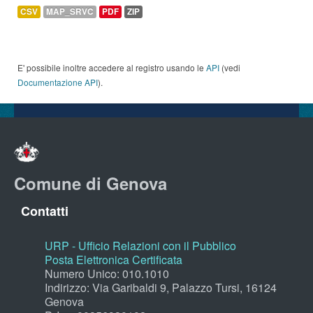
CSV
MAP_SRVC
PDF
ZIP
E' possibile inoltre accedere al registro usando le
API
(vedi
Documentazione API
).
Comune di Genova
Contatti
URP - Ufficio Relazioni con il Pubblico
Posta Elettronica Certificata
Numero Unico: 010.1010
Indirizzo: Via Garibaldi 9, Palazzo Tursi, 16124
Genova