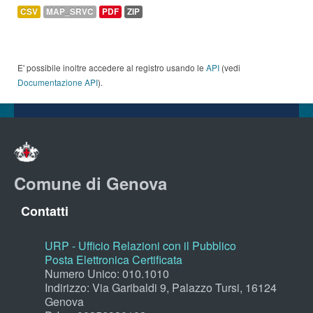
CSV
MAP_SRVC
PDF
ZIP
E' possibile inoltre accedere al registro usando le
API
(vedi
Documentazione API
).
Comune di Genova
Contatti
URP - Ufficio Relazioni con il Pubblico
Posta Elettronica Certificata
Numero Unico: 010.1010
Indirizzo: Via Garibaldi 9, Palazzo Tursi, 16124
Genova