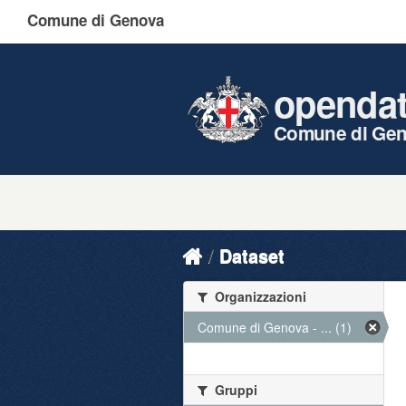
Comune di Genova
openda
Comune di Ge
Dataset
Organizzazioni
Comune di Genova - ... (1)
Gruppi