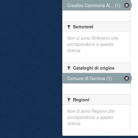
Creative Commons At... (1)
Sottotemi
Non ci sono Sottotemi che
corrispondono a questa
ricerca
Cataloghi di origine
Comune di Genova (1)
Regioni
Non ci sono Regioni che
corrispondono a questa
ricerca