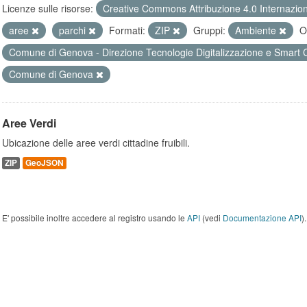
Licenze sulle risorse:
Creative Commons Attribuzione 4.0 Internazio
aree
parchi
Formati:
ZIP
Gruppi:
Ambiente
O
Comune di Genova - Direzione Tecnologie Digitalizzazione e Smart 
Comune di Genova
Aree Verdi
Ubicazione delle aree verdi cittadine fruibili.
ZIP
GeoJSON
E' possibile inoltre accedere al registro usando le
API
(vedi
Documentazione API
).