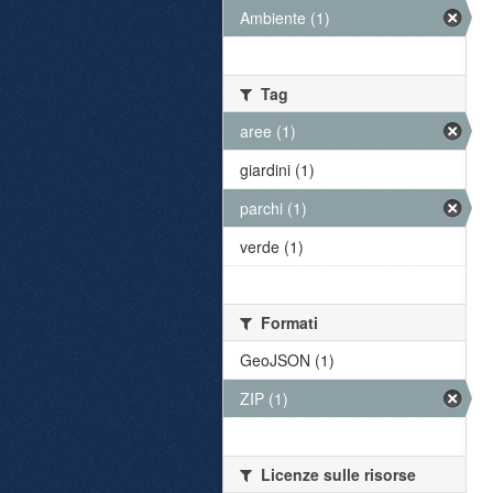
Ambiente (1)
Tag
aree (1)
giardini (1)
parchi (1)
verde (1)
Formati
GeoJSON (1)
ZIP (1)
Licenze sulle risorse