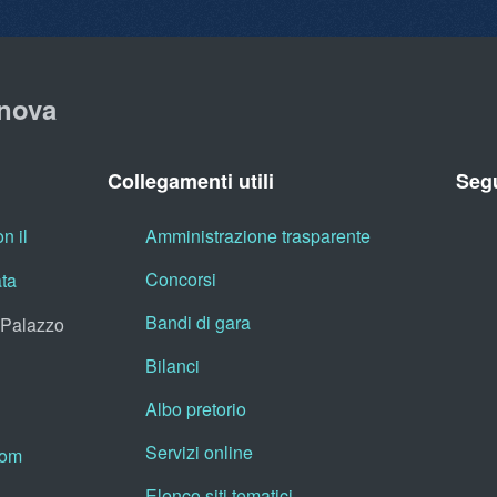
nova
Collegamenti utili
Segu
n il
Amministrazione trasparente
Concorsi
ata
Bandi di gara
, Palazzo
Bilanci
Albo pretorio
Servizi online
oom
Elenco siti tematici