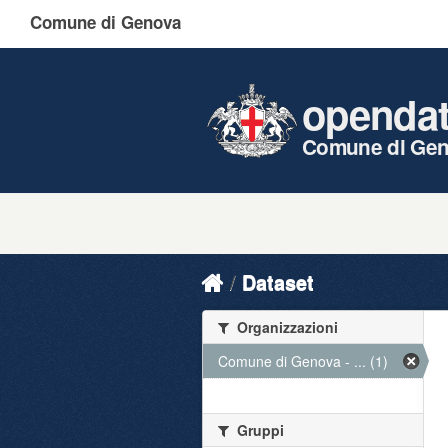
Comune di Genova
openda
Comune di Ge
Dataset
Organizzazioni
Comune di Genova - ... (1)
Gruppi