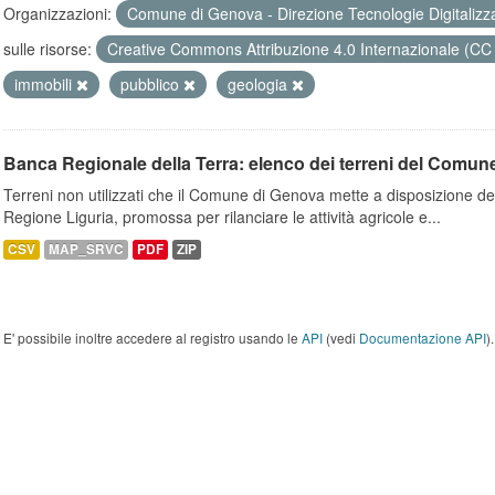
Organizzazioni:
Comune di Genova - Direzione Tecnologie Digitalizz
sulle risorse:
Creative Commons Attribuzione 4.0 Internazionale (CC
immobili
pubblico
geologia
Banca Regionale della Terra: elenco dei terreni del Comun
Terreni non utilizzati che il Comune di Genova mette a disposizione dell
Regione Liguria, promossa per rilanciare le attività agricole e...
CSV
MAP_SRVC
PDF
ZIP
E' possibile inoltre accedere al registro usando le
API
(vedi
Documentazione API
).