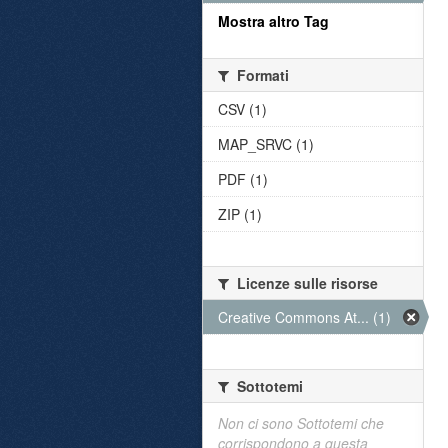
Mostra altro Tag
Formati
CSV (1)
MAP_SRVC (1)
PDF (1)
ZIP (1)
Licenze sulle risorse
Creative Commons At... (1)
Sottotemi
Non ci sono Sottotemi che
corrispondono a questa