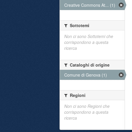
Creative Commons At... (1)
Sottotemi
Non ci sono Sottotemi che
corrispondono a questa
ricerca
Cataloghi di origine
Comune di Genova (1)
Regioni
Non ci sono Regioni che
corrispondono a questa
ricerca