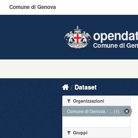
Comune di Genova
openda
Comune di Ge
Dataset
Organizzazioni
Comune di Genova - ... (1)
Gruppi