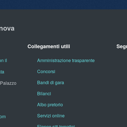
nova
Collegamenti utili
Segu
n il
Amministrazione trasparente
Concorsi
ata
Bandi di gara
, Palazzo
Bilanci
Albo pretorio
Servizi online
oom
Elenco siti tematici