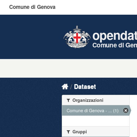
Comune di Genova
openda
Comune di Ge
Dataset
Organizzazioni
Comune di Genova - ... (1)
Gruppi