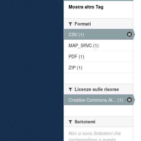
Mostra altro Tag
Formati
CSV (1)
MAP_SRVC (1)
PDF (1)
ZIP (1)
Licenze sulle risorse
Creative Commons At... (1)
Sottotemi
Non ci sono Sottotemi che
corrispondono a questa