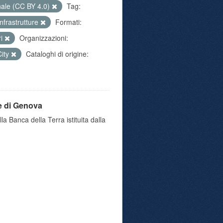
nale (CC BY 4.0)
Tag:
infrastrutture
Formati:
ri
Organizzazioni:
City
Cataloghi di origine:
e di Genova
a Banca della Terra istituita dalla