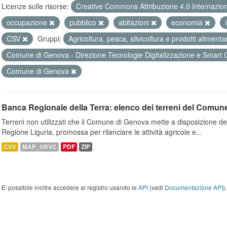
Licenze sulle risorse:
Creative Commons Attribuzione 4.0 Internazio
occupazione
pubblico
abitazioni
economia
CSV
Gruppi:
Agricoltura, pesca, silvicoltura e prodotti alimenta
Comune di Genova - Direzione Tecnologie Digitalizzazione e Smart 
Comune di Genova
Banca Regionale della Terra: elenco dei terreni del Comun
Terreni non utilizzati che il Comune di Genova mette a disposizione dell
Regione Liguria, promossa per rilanciare le attività agricole e...
CSV
MAP_SRVC
PDF
ZIP
E' possibile inoltre accedere al registro usando le
API
(vedi
Documentazione API
).