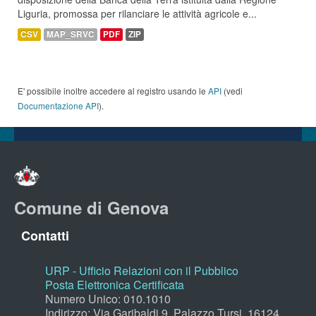
Liguria, promossa per rilanciare le attività agricole e...
CSV
MAP_SRVC
PDF
ZIP
E' possibile inoltre accedere al registro usando le
API
(vedi
Documentazione API
).
Comune di Genova
Contatti
URP - Ufficio Relazioni con il Pubblico
Posta Elettronica Certificata
Numero Unico: 010.1010
Indirizzo: Via Garibaldi 9, Palazzo Tursi, 16124