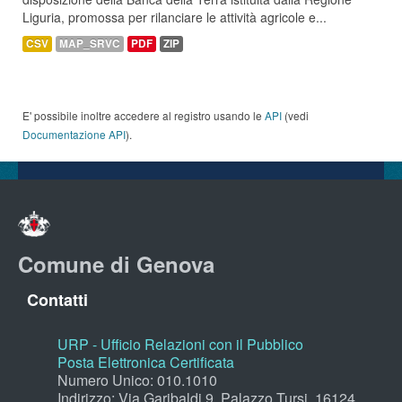
Liguria, promossa per rilanciare le attività agricole e...
CSV
MAP_SRVC
PDF
ZIP
E' possibile inoltre accedere al registro usando le
API
(vedi
Documentazione API
).
Comune di Genova
Contatti
URP - Ufficio Relazioni con il Pubblico
Posta Elettronica Certificata
Numero Unico: 010.1010
Indirizzo: Via Garibaldi 9, Palazzo Tursi, 16124