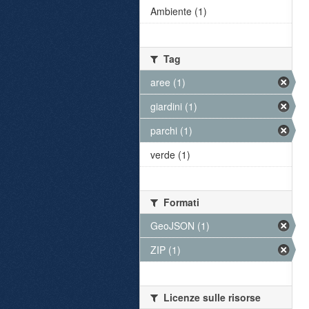
Ambiente (1)
Tag
aree (1)
giardini (1)
parchi (1)
verde (1)
Formati
GeoJSON (1)
ZIP (1)
Licenze sulle risorse