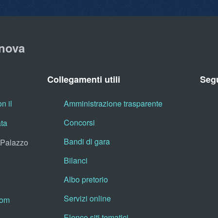
nova
Collegamenti utili
Segu
n il
Amministrazione trasparente
Concorsi
ata
Bandi di gara
, Palazzo
Bilanci
Albo pretorio
Servizi online
oom
Elenco siti tematici