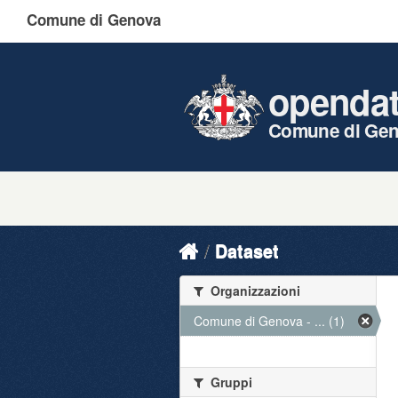
Comune di Genova
openda
Comune di Ge
Dataset
Organizzazioni
Comune di Genova - ... (1)
Gruppi