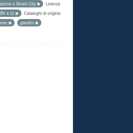
azione e Smart City
Licenze
 BY 4.0)
Cataloghi di origine:
aree
giardini