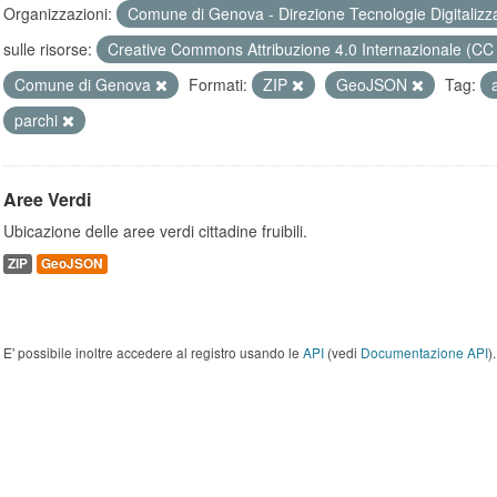
Organizzazioni:
Comune di Genova - Direzione Tecnologie Digitalizz
sulle risorse:
Creative Commons Attribuzione 4.0 Internazionale (CC
Comune di Genova
Formati:
ZIP
GeoJSON
Tag:
parchi
Aree Verdi
Ubicazione delle aree verdi cittadine fruibili.
ZIP
GeoJSON
E' possibile inoltre accedere al registro usando le
API
(vedi
Documentazione API
).