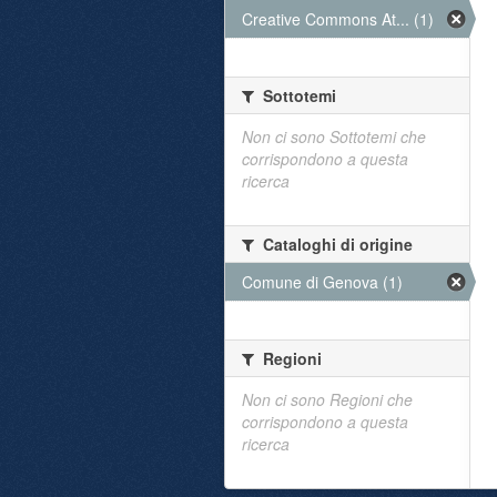
Creative Commons At... (1)
Sottotemi
Non ci sono Sottotemi che
corrispondono a questa
ricerca
Cataloghi di origine
Comune di Genova (1)
Regioni
Non ci sono Regioni che
corrispondono a questa
ricerca