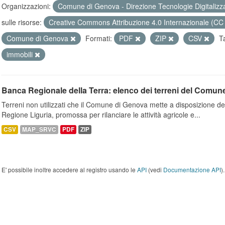
Organizzazioni:
Comune di Genova - Direzione Tecnologie Digitalizz
sulle risorse:
Creative Commons Attribuzione 4.0 Internazionale (CC
Comune di Genova
Formati:
PDF
ZIP
CSV
T
immobili
Banca Regionale della Terra: elenco dei terreni del Comun
Terreni non utilizzati che il Comune di Genova mette a disposizione dell
Regione Liguria, promossa per rilanciare le attività agricole e...
CSV
MAP_SRVC
PDF
ZIP
E' possibile inoltre accedere al registro usando le
API
(vedi
Documentazione API
).