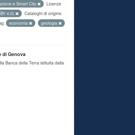
azione e Smart City
Licenze
 BY 4.0)
Cataloghi di origine:
ag:
economia
geologia
e di Genova
a Banca della Terra istituita dalla