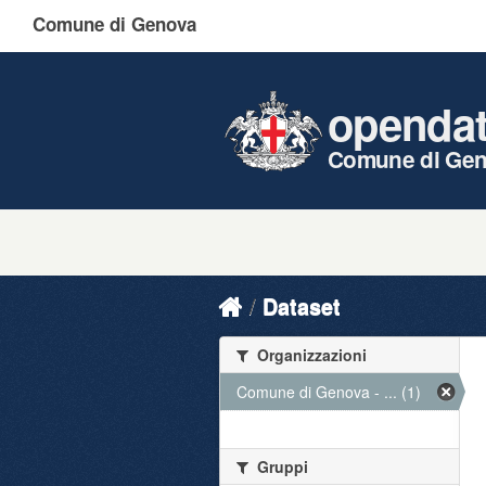
Comune di Genova
openda
Comune di Ge
Dataset
Organizzazioni
Comune di Genova - ... (1)
Gruppi