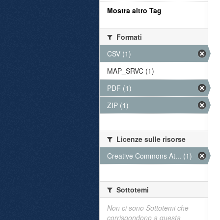
Mostra altro Tag
Formati
CSV (1)
MAP_SRVC (1)
PDF (1)
ZIP (1)
Licenze sulle risorse
Creative Commons At... (1)
Sottotemi
Non ci sono Sottotemi che
corrispondono a questa