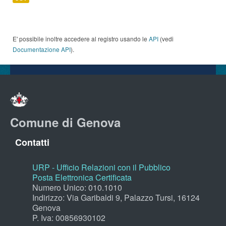
E' possibile inoltre accedere al registro usando le
API
(vedi
Documentazione API
).
Comune di Genova
Contatti
URP - Ufficio Relazioni con il Pubblico
Posta Elettronica Certificata
Numero Unico: 010.1010
Indirizzo: Via Garibaldi 9, Palazzo Tursi, 16124
Genova
P. Iva: 00856930102