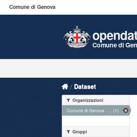
Comune di Genova
openda
Comune di Ge
Dataset
Organizzazioni
Comune di Genova - ... (1)
Gruppi