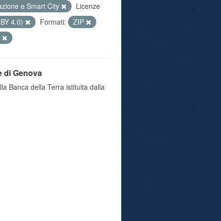
azione e Smart City
Licenze
 BY 4.0)
Formati:
ZIP
e
e di Genova
a Banca della Terra istituita dalla