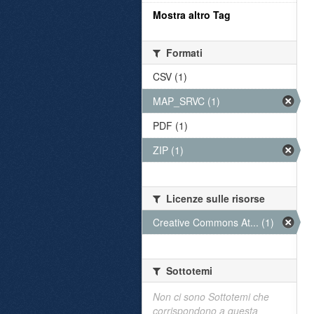
Mostra altro Tag
Formati
CSV (1)
MAP_SRVC (1)
PDF (1)
ZIP (1)
Licenze sulle risorse
Creative Commons At... (1)
Sottotemi
Non ci sono Sottotemi che
corrispondono a questa