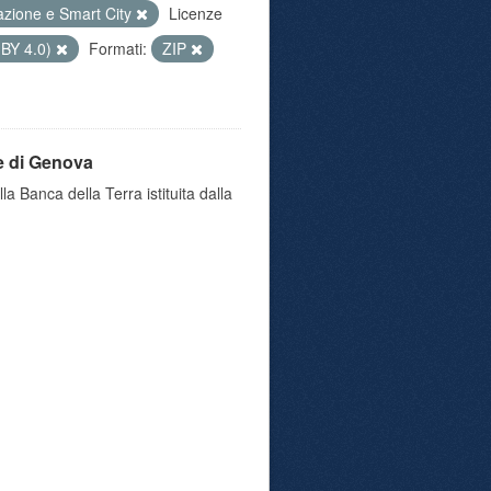
azione e Smart City
Licenze
 BY 4.0)
Formati:
ZIP
e di Genova
a Banca della Terra istituita dalla