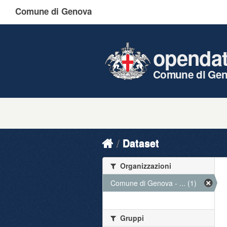
Comune di Genova
openda
Comune di Ge
Dataset
Organizzazioni
Comune di Genova - ... (1)
Gruppi