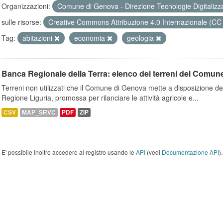
Organizzazioni:
Comune di Genova - Direzione Tecnologie Digitalizz
sulle risorse:
Creative Commons Attribuzione 4.0 Internazionale (CC
Tag:
abitazioni
economia
geologia
Banca Regionale della Terra: elenco dei terreni del Comun
Terreni non utilizzati che il Comune di Genova mette a disposizione dell
Regione Liguria, promossa per rilanciare le attività agricole e...
CSV
MAP_SRVC
PDF
ZIP
E' possibile inoltre accedere al registro usando le
API
(vedi
Documentazione API
).