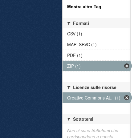
Mostra altro Tag
Formati
CSV (1)
MAP_SRVC (1)
PDF (1)
ZIP (1)
Licenze sulle risorse
Creative Commons At... (1)
Sottotemi
Non ci sono Sottotemi che
corrispondono a questa