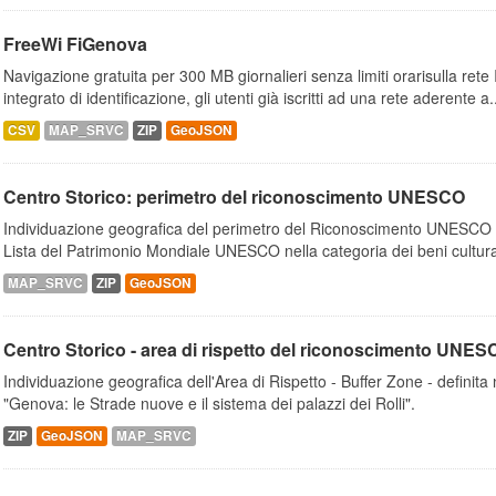
FreeWi FiGenova
Navigazione gratuita per 300 MB giornalieri senza limiti orarisulla rete
integrato di identificazione, gli utenti già iscritti ad una rete aderente a.
CSV
MAP_SRVC
ZIP
GeoJSON
Centro Storico: perimetro del riconoscimento UNESCO
Individuazione geografica del perimetro del Riconoscimento UNESCO - sit
Lista del Patrimonio Mondiale UNESCO nella categoria dei beni cultura
MAP_SRVC
ZIP
GeoJSON
Centro Storico - area di rispetto del riconoscimento UNE
Individuazione geografica dell'Area di Rispetto - Buffer Zone - defin
"Genova: le Strade nuove e il sistema dei palazzi dei Rolli".
ZIP
GeoJSON
MAP_SRVC