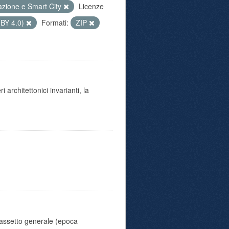
azione e Smart City
Licenze
 BY 4.0)
Formati:
ZIP
 architettonici invarianti, la
l'assetto generale (epoca