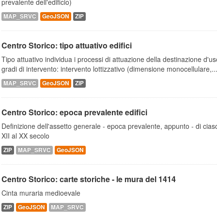
prevalente dell'edificio)
MAP_SRVC
GeoJSON
ZIP
Centro Storico: tipo attuativo edifici
Tipo attuativo individua i processi di attuazione della destinazione d'
gradi di intervento: intervento lottizzativo (dimensione monocellulare,..
MAP_SRVC
GeoJSON
ZIP
Centro Storico: epoca prevalente edifici
Definizione dell'assetto generale - epoca prevalente, appunto - di ciasc
XII al XX secolo
ZIP
MAP_SRVC
GeoJSON
Centro Storico: carte storiche - le mura del 1414
Cinta muraria medioevale
ZIP
GeoJSON
MAP_SRVC