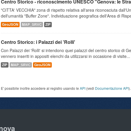
Centro Storico - riconoscimento UNESCO "Genova: le Strade
"CITTA' VECCHIA" zona di rispetto relativa all'area riconosciuta dall
dell'umanità "Buffer Zone". Individuazione geografica dell'Area di Rispet
GeoJSON
MAP_SRVC
ZIP
Centro Storico: i Palazzi dei 'Rolli'
Con Palazzi dei 'Rolli' si intendono quei palazzi del centro storico di 
vennero inseriti in appositi elenchi da utilizzarsi in occasione di visite...
ZIP
MAP_SRVC
GeoJSON
E' possibile inoltre accedere al registro usando le
API
(vedi
Documentazione API
).
nova