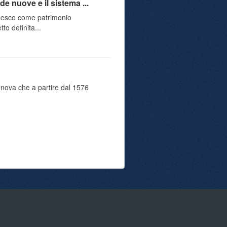
 nuove e il sistema ...
'Unesco come patrimonio
to definita...
Genova che a partire dal 1576