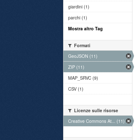
giardini (1)
parchi (1)
Mostra altro Tag
Formati
GeoJSON (11)
ZIP (11)
MAP_SRVC (9)
CSV (1)
Licenze sulle risorse
Creative Commons At... (11)