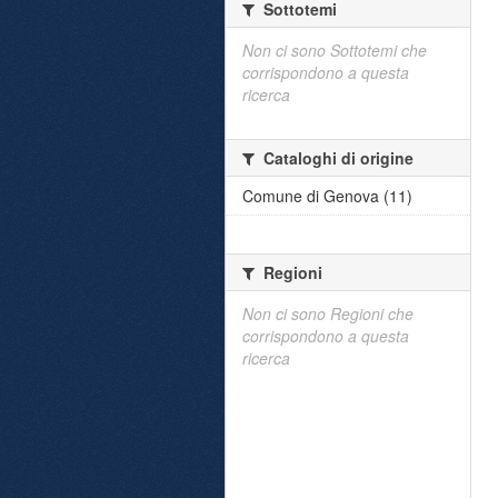
Sottotemi
Non ci sono Sottotemi che
corrispondono a questa
ricerca
Cataloghi di origine
Comune di Genova (11)
Regioni
Non ci sono Regioni che
corrispondono a questa
ricerca