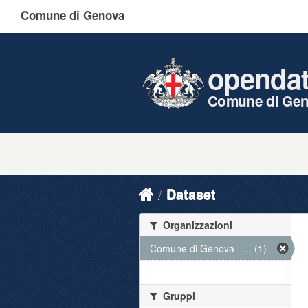
Comune di Genova
openda
Comune di Ge
Dataset
Organizzazioni
Comune di Genova - ... (1)
Gruppi