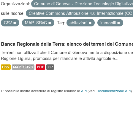
Organizzazioni:
Comune di Genova - Direzione Tecnologie Digitalizz
sulle risorse:
Creative Commons Attribuzione 4.0 Internazionale (CC
CSV
MAP_SRVC
Tag:
abitazioni
immobili
Banca Regionale della Terra: elenco dei terreni del Comun
Terreni non utilizzati che il Comune di Genova mette a disposizione dell
Regione Liguria, promossa per rilanciare le attività agricole e...
CSV
MAP_SRVC
PDF
ZIP
E' possibile inoltre accedere al registro usando le
API
(vedi
Documentazione API
).