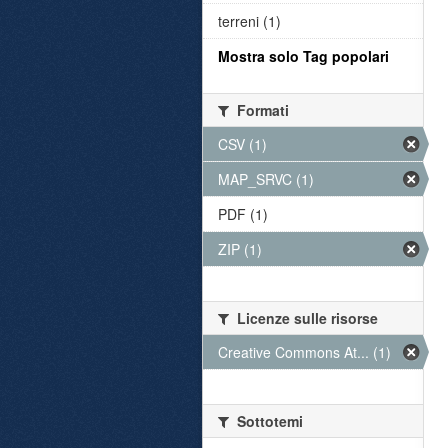
terreni (1)
Mostra solo Tag popolari
Formati
CSV (1)
MAP_SRVC (1)
PDF (1)
ZIP (1)
Licenze sulle risorse
Creative Commons At... (1)
Sottotemi