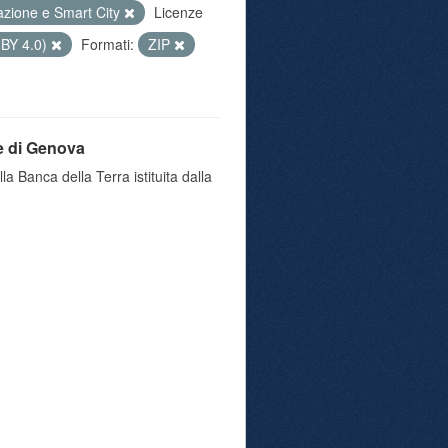
azione e Smart City
Licenze
 BY 4.0)
Formati:
ZIP
e di Genova
a Banca della Terra istituita dalla