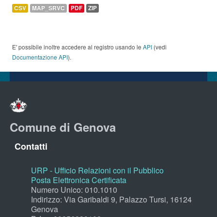
CSV
MAP_SRVC
PDF
ZIP
E' possibile inoltre accedere al registro usando le
API
(vedi
Documentazione API
).
Comune di Genova
Contatti
URP - Ufficio Relazioni con il Pubblico
Posta Elettronica Certificata
Numero Unico: 010.1010
Indirizzo: Via Garibaldi 9, Palazzo Tursi, 16124
Genova