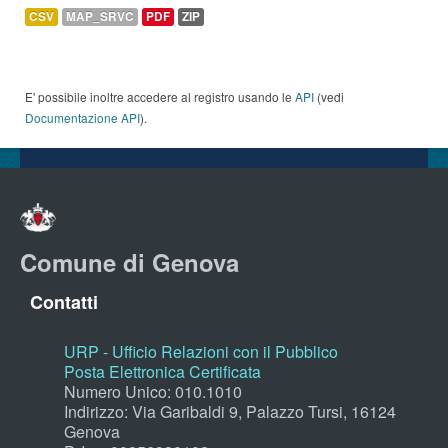
CSV
MAP_SRVC
PDF
ZIP
E' possibile inoltre accedere al registro usando le
API
(vedi
Documentazione API
).
Comune di Genova
Contatti
URP - Ufficio Relazioni con il Pubblico
Posta Elettronica Certificata
Numero Unico: 010.1010
Indirizzo: Via Garibaldi 9, Palazzo Tursi, 16124
Genova