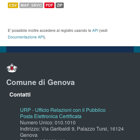
CSV
MAP_SRVC
PDF
ZIP
E' possibile inoltre accedere al registro usando le
API
(vedi
Documentazione API
).
Comune di Genova
Contatti
URP - Ufficio Relazioni con il Pubblico
Posta Elettronica Certificata
Numero Unico: 010.1010
Indirizzo: Via Garibaldi 9, Palazzo Tursi, 16124
Genova