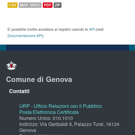
CSV
MAP_SRVC
PDF
ZIP
E' possibile inoltre accedere al registro usando le
API
(vedi
Documentazione API
).
Comune di Genova
Contatti
URP - Ufficio Relazioni con il Pubblico
Posta Elettronica Certificata
Numero Unico: 010.1010
Indirizzo: Via Garibaldi 9, Palazzo Tursi, 16124
Genova