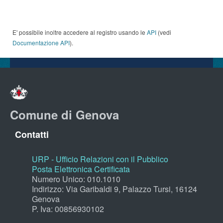
E' possibile inoltre accedere al registro usando le
API
(vedi
Documentazione API
).
Comune di Genova
Contatti
URP - Ufficio Relazioni con il Pubblico
Posta Elettronica Certificata
Numero Unico: 010.1010
Indirizzo: Via Garibaldi 9, Palazzo Tursi, 16124
Genova
P. Iva: 00856930102