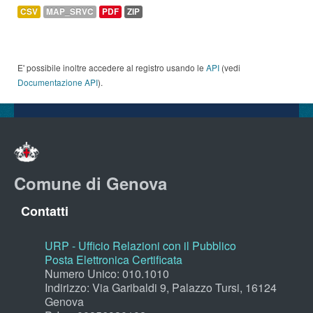
CSV
MAP_SRVC
PDF
ZIP
E' possibile inoltre accedere al registro usando le
API
(vedi
Documentazione API
).
Comune di Genova
Contatti
URP - Ufficio Relazioni con il Pubblico
Posta Elettronica Certificata
Numero Unico: 010.1010
Indirizzo: Via Garibaldi 9, Palazzo Tursi, 16124
Genova