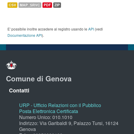
CSV
MAP_SRVC
PDF
ZIP
E' possibile inoltre accedere al registro usando le
API
(vedi
Documentazione API
).
Comune di Genova
Contatti
URP - Ufficio Relazioni con il Pubblico
Posta Elettronica Certificata
Numero Unico: 010.1010
Indirizzo: Via Garibaldi 9, Palazzo Tursi, 16124
Genova