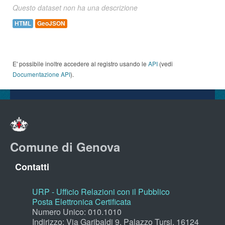
Questo dataset non ha una descrizione
HTML
GeoJSON
E' possibile inoltre accedere al registro usando le
API
(vedi
Documentazione API
).
Comune di Genova
Contatti
URP - Ufficio Relazioni con il Pubblico
Posta Elettronica Certificata
Numero Unico: 010.1010
Indirizzo: Via Garibaldi 9, Palazzo Tursi, 16124