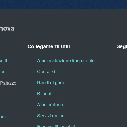
nova
Collegamenti utili
Segu
n il
Amministrazione trasparente
Concorsi
ata
Bandi di gara
, Palazzo
Bilanci
Albo pretorio
Servizi online
oom
Elenco siti tematici