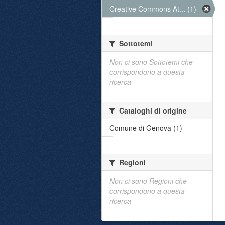
Creative Commons At... (1)
Sottotemi
Non ci sono Sottotemi che
corrispondono a questa
ricerca
Cataloghi di origine
Comune di Genova (1)
Regioni
Non ci sono Regioni che
corrispondono a questa
ricerca