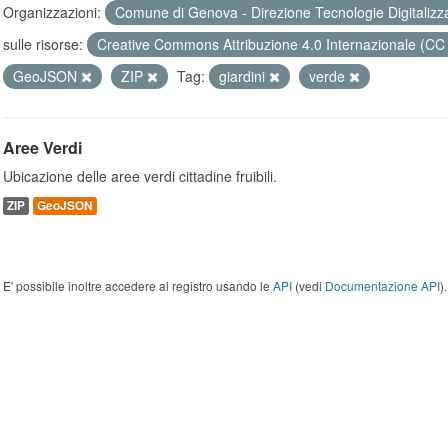
Organizzazioni:
Comune di Genova - Direzione Tecnologie Digitalizz
sulle risorse:
Creative Commons Attribuzione 4.0 Internazionale (CC
GeoJSON
ZIP
Tag:
giardini
verde
Aree Verdi
Ubicazione delle aree verdi cittadine fruibili.
ZIP
GeoJSON
E' possibile inoltre accedere al registro usando le
API
(vedi
Documentazione API
).