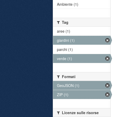
Ambiente (1)
Tag
aree (1)
giardini (1)
parchi (1)
verde (1)
Formati
GeoJSON (1)
ZIP (1)
Licenze sulle risorse