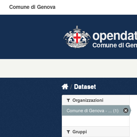
Comune di Genova
openda
Comune di Ge
Dataset
Organizzazioni
Comune di Genova - ... (1)
Gruppi