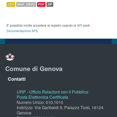
CSV
MAP_SRVC
PDF
ZIP
E' possibile inoltre accedere al registro usando le
API
(vedi
Documentazione API
).
Comune di Genova
Contatti
URP - Ufficio Relazioni con il Pubblico
Posta Elettronica Certificata
Numero Unico: 010.1010
Indirizzo: Via Garibaldi 9, Palazzo Tursi, 16124
Genova