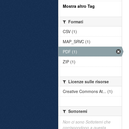
Mostra altro Tag
Formati
CSV (1)
MAP_SRVC (1)
PDF (1)
ZIP (1)
Licenze sulle risorse
Creative Commons At... (1)
Sottotemi
Non ci sono Sottotemi che
corrispondono a questa