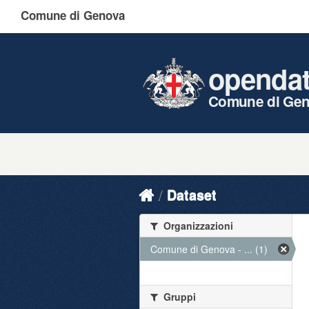
Comune di Genova
openda
Comune di Ge
Dataset
Organizzazioni
Comune di Genova - ... (1)
Gruppi