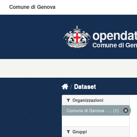
Comune di Genova
openda
Comune di Ge
Dataset
Organizzazioni
Comune di Genova - ... (1)
Gruppi