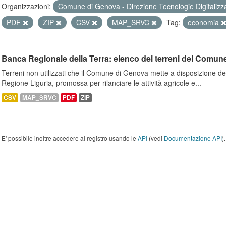
Organizzazioni:
Comune di Genova - Direzione Tecnologie Digitalizz
PDF
ZIP
CSV
MAP_SRVC
Tag:
economia
Banca Regionale della Terra: elenco dei terreni del Comun
Terreni non utilizzati che il Comune di Genova mette a disposizione dell
Regione Liguria, promossa per rilanciare le attività agricole e...
CSV
MAP_SRVC
PDF
ZIP
E' possibile inoltre accedere al registro usando le
API
(vedi
Documentazione API
).