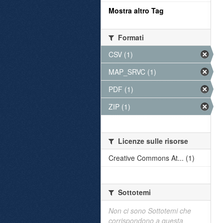
Mostra altro Tag
Formati
CSV (1)
MAP_SRVC (1)
PDF (1)
ZIP (1)
Licenze sulle risorse
Creative Commons At... (1)
Sottotemi
Non ci sono Sottotemi che
corrispondono a questa