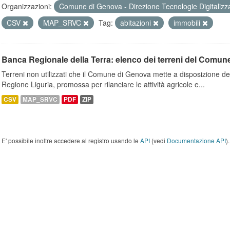
Organizzazioni:
Comune di Genova - Direzione Tecnologie Digitalizz
CSV
MAP_SRVC
Tag:
abitazioni
immobili
Banca Regionale della Terra: elenco dei terreni del Comun
Terreni non utilizzati che il Comune di Genova mette a disposizione dell
Regione Liguria, promossa per rilanciare le attività agricole e...
CSV
MAP_SRVC
PDF
ZIP
E' possibile inoltre accedere al registro usando le
API
(vedi
Documentazione API
).