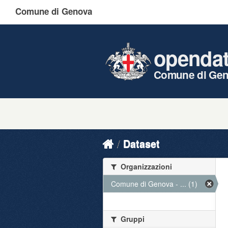
Comune di Genova
openda
Comune di Ge
Dataset
Organizzazioni
Comune di Genova - ... (1)
Gruppi