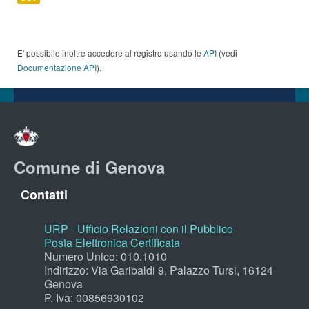
E' possibile inoltre accedere al registro usando le
API
(vedi
Documentazione API
).
Comune di Genova
Contatti
URP - Ufficio Relazioni con il Pubblico
Posta Elettronica Certificata
Numero Unico: 010.1010
Indirizzo: Via Garibaldi 9, Palazzo Tursi, 16124
Genova
P. Iva: 00856930102