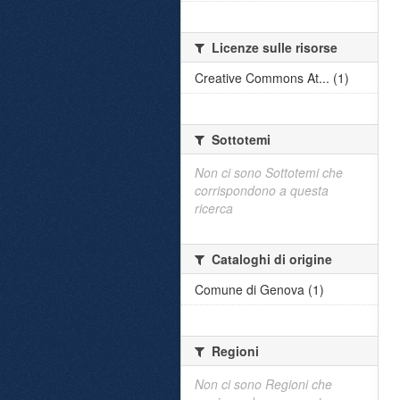
Licenze sulle risorse
Creative Commons At... (1)
Sottotemi
Non ci sono Sottotemi che
corrispondono a questa
ricerca
Cataloghi di origine
Comune di Genova (1)
Regioni
Non ci sono Regioni che