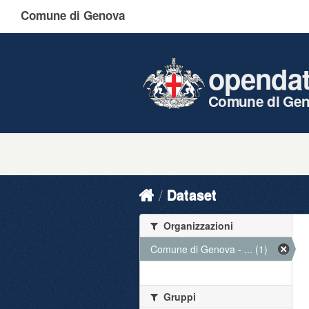
Comune di Genova
openda
Comune di Ge
Dataset
Organizzazioni
Comune di Genova - ... (1)
Gruppi